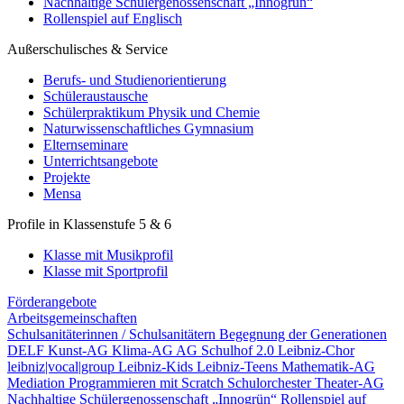
Nachhaltige Schülergenossenschaft „Innogrün“
Rollenspiel auf Englisch
Außerschulisches & Service
Berufs- und Studienorientierung
Schüleraustausche
Schülerpraktikum Physik und Chemie
Naturwissenschaftliches Gymnasium
Elternseminare
Unterrichtsangebote
Projekte
Mensa
Profile in Klassenstufe 5 & 6
Klasse mit Musikprofil
Klasse mit Sportprofil
Förderangebote
Arbeitsgemeinschaften
Schulsanitäterinnen / Schulsanitätern
Begegnung der Generationen
DELF
Kunst-AG
Klima-AG
AG Schulhof 2.0
Leibniz-Chor
leibniz|vocal|group
Leibniz-Kids
Leibniz-Teens
Mathematik-AG
Mediation
Programmieren mit Scratch
Schulorchester
Theater-AG
Nachhaltige Schülergenossenschaft „Innogrün“
Rollenspiel auf