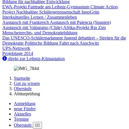
Bildung für nachhaltige Entwicklung
EWA-Projekt
Fairtrade am Leibniz-Gymnasium
Climate Action
Project
Nachhaltige Schülergenossenschaft InnoGrün
Interkulturelles Lernen / Zusammenleben
Austausch mit Frankreich
Austausch mit Palencia (Spanien)
Austausch mit Valparaiso (Chile)
Afrika-Projekt Rio Zim
Menschenrechts- und Demokratiebildung
Das UNESCO-Schülerparlament
Jugend debattiert – Streiten für die
Demokratie
Politische Bildung
Fahrt nach Auschwitz
UPS-Netzwerk
Projekttage 2014
direkt zur Leibniz-Klimastation
Startseite
Gut zu wissen
Oberstufe
Abiturprüfung
Anmeldung
neue Fünfer
Aktuelles
Termine
Oberstufe