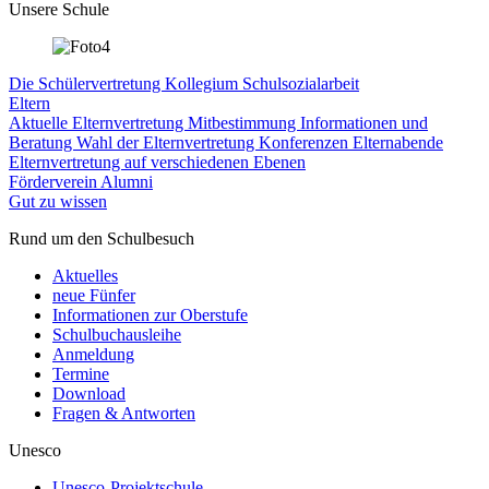
Unsere Schule
Die Schülervertretung
Kollegium
Schulsozialarbeit
Eltern
Aktuelle Elternvertretung
Mitbestimmung
Informationen und
Beratung
Wahl der Elternvertretung
Konferenzen
Elternabende
Elternvertretung auf verschiedenen Ebenen
Förderverein
Alumni
Gut zu wissen
Rund um den Schulbesuch
Aktuelles
neue Fünfer
Informationen zur Oberstufe
Schulbuchausleihe
Anmeldung
Termine
Download
Fragen & Antworten
Unesco
Unesco-Projektschule