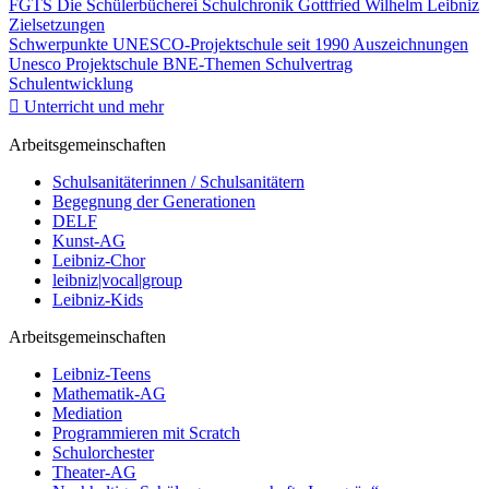
FGTS
Die Schülerbücherei
Schulchronik
Gottfried Wilhelm Leibniz
Zielsetzungen
Schwerpunkte
UNESCO-Projektschule seit 1990
Auszeichnungen
Unesco Projektschule
BNE-Themen
Schulvertrag
Schulentwicklung
Unterricht und mehr
Arbeitsgemeinschaften
Schulsanitäterinnen / Schulsanitätern
Begegnung der Generationen
DELF
Kunst-AG
Leibniz-Chor
leibniz|vocal|group
Leibniz-Kids
Arbeitsgemeinschaften
Leibniz-Teens
Mathematik-AG
Mediation
Programmieren mit Scratch
Schulorchester
Theater-AG