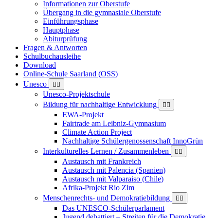
Informationen zur Oberstufe
Übergang in die gymnasiale Oberstufe
Einführungsphase
Hauptphase
Abiturprüfung
Fragen & Antworten
Schulbuchausleihe
Download
Online-Schule Saarland (OSS)
Unesco
Unesco-Projektschule
Bildung für nachhaltige Entwicklung
EWA-Projekt
Fairtrade am Leibniz-Gymnasium
Climate Action Project
Nachhaltige Schülergenossenschaft InnoGrün
Interkulturelles Lernen / Zusammenleben
Austausch mit Frankreich
Austausch mit Palencia (Spanien)
Austausch mit Valparaiso (Chile)
Afrika-Projekt Rio Zim
Menschenrechts- und Demokratiebildung
Das UNESCO-Schülerparlament
Jugend debattiert – Streiten für die Demokratie