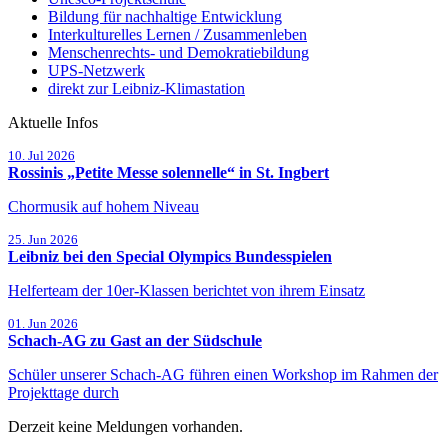
Bildung für nachhaltige Entwicklung
Interkulturelles Lernen / Zusammenleben
Menschenrechts- und Demokratiebildung
UPS-Netzwerk
direkt zur Leibniz-Klimastation
Aktuelle Infos
Beginn:
10. Jul
2026
Rossinis „Petite Messe solennelle“ in St. Ingbert
Chormusik auf hohem Niveau
Beginn:
25. Jun
2026
Leibniz bei den Special Olympics Bundesspielen
Helferteam der 10er-Klassen berichtet von ihrem Einsatz
Beginn:
01. Jun
2026
Schach-AG zu Gast an der Südschule
Schüler unserer Schach-AG führen einen Workshop im Rahmen der
Projekttage durch
Derzeit keine Meldungen vorhanden.