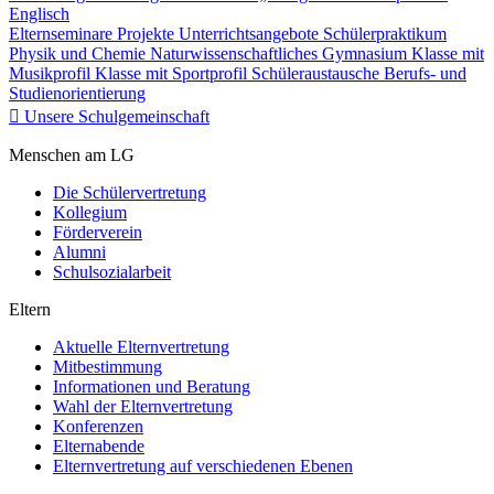
Englisch
Elternseminare
Projekte
Unterrichtsangebote
Schülerpraktikum
Physik und Chemie
Naturwissenschaftliches Gymnasium
Klasse mit
Musikprofil
Klasse mit Sportprofil
Schüleraustausche
Berufs- und
Studienorientierung
Unsere Schulgemeinschaft
Menschen am LG
Die Schülervertretung
Kollegium
Förderverein
Alumni
Schulsozialarbeit
Eltern
Aktuelle Elternvertretung
Mitbestimmung
Informationen und Beratung
Wahl der Elternvertretung
Konferenzen
Elternabende
Elternvertretung auf verschiedenen Ebenen