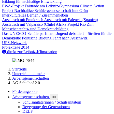
Bildung für nachhaltige Entwicklung
EWA-Projekt
Fairtrade am Leibniz-Gymnasium
Climate Action
Project
Nachhaltige Schülergenossenschaft InnoGrün
Interkulturelles Lernen / Zusammenleben
Austausch mit Frankreich
Austausch mit Palencia (Spanien)
Austausch mit Valparaiso (Chile)
Afrika-Projekt Rio Zim
Menschenrechts- und Demokratiebildung
Das UNESCO-Schülerparlament
Jugend debattiert – Streiten für die
Demokratie
Politische Bildung
Fahrt nach Auschwitz
UPS-Netzwerk
Projekttage 2014
direkt zur Leibniz-Klimastation
Startseite
Unterricht und mehr
Arbeitsgemeinschaften
AG Schulhof 2.0
Förderangebote
Arbeitsgemeinschaften
Schulsanitäterinnen / Schulsanitätern
Begegnung der Generationen
DELF