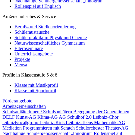
Nachhaltige Schülergenossenschaft „Innogrün“
Rollenspiel auf Englisch
Außerschulisches & Service
Berufs- und Studienorientierung
Schüleraustausche
Schülerpraktikum Physik und Chemie
Naturwissenschaftliches Gymnasium
Elternseminare
Unterrichtsangebote
Projekte
Mensa
Profile in Klassenstufe 5 & 6
Klasse mit Musikprofil
Klasse mit Sportprofil
Förderangebote
Arbeitsgemeinschaften
Schulsanitäterinnen / Schulsanitätern
Begegnung der Generationen
DELF
Kunst-AG
Klima-AG
AG Schulhof 2.0
Leibniz-Chor
leibniz|vocal|group
Leibniz-Kids
Leibniz-Teens
Mathematik-AG
Mediation
Programmieren mit Scratch
Schulorchester
Theater-AG
Nachhaltige Schülergenossenschaft „Innogrün“
Rollenspiel auf