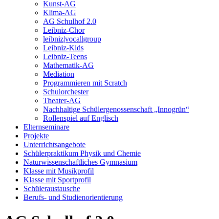
Kunst-AG
Klima-AG
AG Schulhof 2.0
Leibniz-Chor
leibniz|vocal|group
Leibniz-Kids
Leibniz-Teens
Mathematik-AG
Mediation
Programmieren mit Scratch
Schulorchester
Theater-AG
Nachhaltige Schülergenossenschaft „Innogrün“
Rollenspiel auf Englisch
Elternseminare
Projekte
Unterrichtsangebote
Schülerpraktikum Physik und Chemie
Naturwissenschaftliches Gymnasium
Klasse mit Musikprofil
Klasse mit Sportprofil
Schüleraustausche
Berufs- und Studienorientierung