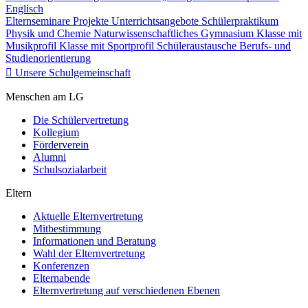
Englisch
Elternseminare
Projekte
Unterrichtsangebote
Schülerpraktikum
Physik und Chemie
Naturwissenschaftliches Gymnasium
Klasse mit
Musikprofil
Klasse mit Sportprofil
Schüleraustausche
Berufs- und
Studienorientierung
Unsere Schulgemeinschaft
Menschen am LG
Die Schülervertretung
Kollegium
Förderverein
Alumni
Schulsozialarbeit
Eltern
Aktuelle Elternvertretung
Mitbestimmung
Informationen und Beratung
Wahl der Elternvertretung
Konferenzen
Elternabende
Elternvertretung auf verschiedenen Ebenen