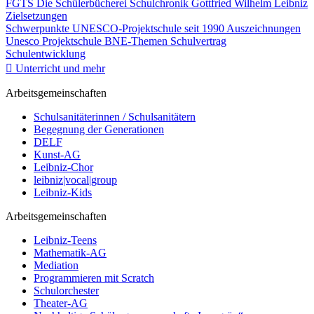
FGTS
Die Schülerbücherei
Schulchronik
Gottfried Wilhelm Leibniz
Zielsetzungen
Schwerpunkte
UNESCO-Projektschule seit 1990
Auszeichnungen
Unesco Projektschule
BNE-Themen
Schulvertrag
Schulentwicklung
Unterricht und mehr
Arbeitsgemeinschaften
Schulsanitäterinnen / Schulsanitätern
Begegnung der Generationen
DELF
Kunst-AG
Leibniz-Chor
leibniz|vocal|group
Leibniz-Kids
Arbeitsgemeinschaften
Leibniz-Teens
Mathematik-AG
Mediation
Programmieren mit Scratch
Schulorchester
Theater-AG