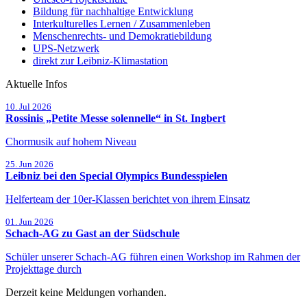
Bildung für nachhaltige Entwicklung
Interkulturelles Lernen / Zusammenleben
Menschenrechts- und Demokratiebildung
UPS-Netzwerk
direkt zur Leibniz-Klimastation
Aktuelle Infos
Beginn:
10. Jul
2026
Rossinis „Petite Messe solennelle“ in St. Ingbert
Chormusik auf hohem Niveau
Beginn:
25. Jun
2026
Leibniz bei den Special Olympics Bundesspielen
Helferteam der 10er-Klassen berichtet von ihrem Einsatz
Beginn:
01. Jun
2026
Schach-AG zu Gast an der Südschule
Schüler unserer Schach-AG führen einen Workshop im Rahmen der
Projekttage durch
Derzeit keine Meldungen vorhanden.