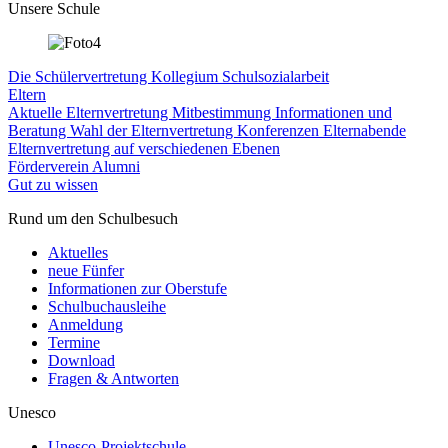
Unsere Schule
Die Schülervertretung
Kollegium
Schulsozialarbeit
Eltern
Aktuelle Elternvertretung
Mitbestimmung
Informationen und
Beratung
Wahl der Elternvertretung
Konferenzen
Elternabende
Elternvertretung auf verschiedenen Ebenen
Förderverein
Alumni
Gut zu wissen
Rund um den Schulbesuch
Aktuelles
neue Fünfer
Informationen zur Oberstufe
Schulbuchausleihe
Anmeldung
Termine
Download
Fragen & Antworten
Unesco
Unesco-Projektschule