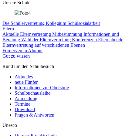
Unsere Schule
Die Schülervertretung
Kollegium
Schulsozialarbeit
Eltern
Aktuelle Elternvertretung
Mitbestimmung
Informationen und
Beratung
Wahl der Elternvertretung
Konferenzen
Elternabende
Elternvertretung auf verschiedenen Ebenen
Förderverein
Alumni
Gut zu wissen
Rund um den Schulbesuch
Aktuelles
neue Fünfer
Informationen zur Oberstufe
Schulbuchausleihe
Anmeldung
Termine
Download
Fragen & Antworten
Unesco
Unesco-Projektschule