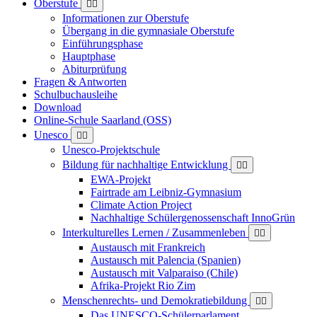
Oberstufe
Informationen zur Oberstufe
Übergang in die gymnasiale Oberstufe
Einführungsphase
Hauptphase
Abiturprüfung
Fragen & Antworten
Schulbuchausleihe
Download
Online-Schule Saarland (OSS)
Unesco
Unesco-Projektschule
Bildung für nachhaltige Entwicklung
EWA-Projekt
Fairtrade am Leibniz-Gymnasium
Climate Action Project
Nachhaltige Schülergenossenschaft InnoGrün
Interkulturelles Lernen / Zusammenleben
Austausch mit Frankreich
Austausch mit Palencia (Spanien)
Austausch mit Valparaiso (Chile)
Afrika-Projekt Rio Zim
Menschenrechts- und Demokratiebildung
Das UNESCO-Schülerparlament