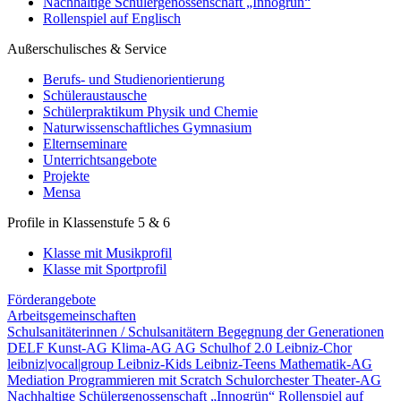
Nachhaltige Schülergenossenschaft „Innogrün“
Rollenspiel auf Englisch
Außerschulisches & Service
Berufs- und Studienorientierung
Schüleraustausche
Schülerpraktikum Physik und Chemie
Naturwissenschaftliches Gymnasium
Elternseminare
Unterrichtsangebote
Projekte
Mensa
Profile in Klassenstufe 5 & 6
Klasse mit Musikprofil
Klasse mit Sportprofil
Förderangebote
Arbeitsgemeinschaften
Schulsanitäterinnen / Schulsanitätern
Begegnung der Generationen
DELF
Kunst-AG
Klima-AG
AG Schulhof 2.0
Leibniz-Chor
leibniz|vocal|group
Leibniz-Kids
Leibniz-Teens
Mathematik-AG
Mediation
Programmieren mit Scratch
Schulorchester
Theater-AG
Nachhaltige Schülergenossenschaft „Innogrün“
Rollenspiel auf