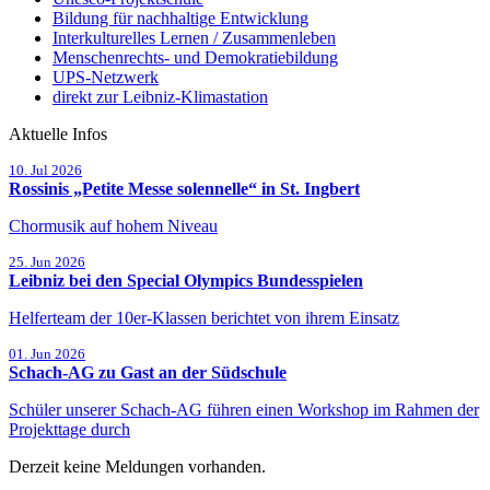
Bildung für nachhaltige Entwicklung
Interkulturelles Lernen / Zusammenleben
Menschenrechts- und Demokratiebildung
UPS-Netzwerk
direkt zur Leibniz-Klimastation
Aktuelle Infos
Beginn:
10. Jul
2026
Rossinis „Petite Messe solennelle“ in St. Ingbert
Chormusik auf hohem Niveau
Beginn:
25. Jun
2026
Leibniz bei den Special Olympics Bundesspielen
Helferteam der 10er-Klassen berichtet von ihrem Einsatz
Beginn:
01. Jun
2026
Schach-AG zu Gast an der Südschule
Schüler unserer Schach-AG führen einen Workshop im Rahmen der
Projekttage durch
Derzeit keine Meldungen vorhanden.