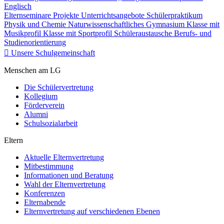
Englisch
Elternseminare
Projekte
Unterrichtsangebote
Schülerpraktikum
Physik und Chemie
Naturwissenschaftliches Gymnasium
Klasse mit
Musikprofil
Klasse mit Sportprofil
Schüleraustausche
Berufs- und
Studienorientierung
Unsere Schulgemeinschaft
Menschen am LG
Die Schülervertretung
Kollegium
Förderverein
Alumni
Schulsozialarbeit
Eltern
Aktuelle Elternvertretung
Mitbestimmung
Informationen und Beratung
Wahl der Elternvertretung
Konferenzen
Elternabende
Elternvertretung auf verschiedenen Ebenen