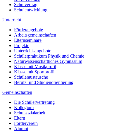
Schulvertrag
Schulentwicklung
Unterricht
Förderangebote
Arbeitsgemeinschaften
Elternseminare
Projekte
Unterrichtsangebote
Schülerpraktikum Physik und Chemie
Naturwissenschaftliches Gymnasium
Klasse mit Musikprofil
Klasse mit Sportprofil
Schüleraustausche
Berufs- und Studienorientierung
Gemeinschaften
Die Schülervertretung
Kollegium
Schulsozialarbeit
Eltern
Förderverein
Alumni