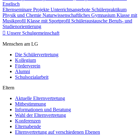
Englisch
Elternseminare
Projekte
Unterrichtsangebote
Schülerpraktikum
Physik und Chemie
Naturwissenschaftliches Gymnasium
Klasse mit
Musikprofil
Klasse mit Sportprofil
Schüleraustausche
Berufs- und
Studienorientierung
Unsere Schulgemeinschaft
Menschen am LG
Die Schülervertretung
Kollegium
Förderverein
Alumni
Schulsozialarbeit
Eltern
Aktuelle Elternvertretung
Mitbestimmung
Informationen und Beratung
Wahl der Elternvertretung
Konferenzen
Elternabende
Elternvertretung auf verschiedenen Ebenen