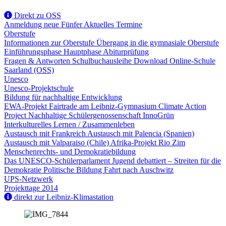
Direkt zu OSS
Anmeldung
neue Fünfer
Aktuelles
Termine
Oberstufe
Informationen zur Oberstufe
Übergang in die gymnasiale Oberstufe
Einführungsphase
Hauptphase
Abiturprüfung
Fragen & Antworten
Schulbuchausleihe
Download
Online-Schule
Saarland (OSS)
Unesco
Unesco-Projektschule
Bildung für nachhaltige Entwicklung
EWA-Projekt
Fairtrade am Leibniz-Gymnasium
Climate Action
Project
Nachhaltige Schülergenossenschaft InnoGrün
Interkulturelles Lernen / Zusammenleben
Austausch mit Frankreich
Austausch mit Palencia (Spanien)
Austausch mit Valparaiso (Chile)
Afrika-Projekt Rio Zim
Menschenrechts- und Demokratiebildung
Das UNESCO-Schülerparlament
Jugend debattiert – Streiten für die
Demokratie
Politische Bildung
Fahrt nach Auschwitz
UPS-Netzwerk
Projekttage 2014
direkt zur Leibniz-Klimastation