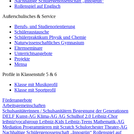
Nachhaltige Schülergenossenschaft „Innogrün“
Rollenspiel auf Englisch
Außerschulisches & Service
Berufs- und Studienorientierung
Schüleraustausche
Schülerpraktikum Physik und Chemie
Naturwissenschaftliches Gymnasium
Elternseminare
Unterrichtsangebote
Projekte
Mensa
Profile in Klassenstufe 5 & 6
Klasse mit Musikprofil
Klasse mit Sportprofil
Förderangebote
Arbeitsgemeinschaften
Schulsanitäterinnen / Schulsanitätern
Begegnung der Generationen
DELF
Kunst-AG
Klima-AG
AG Schulhof 2.0
Leibniz-Chor
leibniz|vocal|group
Leibniz-Kids
Leibniz-Teens
Mathematik-AG
Mediation
Programmieren mit Scratch
Schulorchester
Theater-AG
Nachhaltige Schülergenossenschaft „Innogrün“
Rollenspiel auf