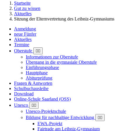
Startseite
Gut zu wissen
Aktuelles
Sitzung der Elternvertretung des Leibniz-Gymnasiums
Anmeldung
neue Fünfer
Aktuelles
Termine
Oberstufe
Informationen zur Oberstufe
Übergang in die gymnasiale Oberstufe
Einführungsphase
Hauptphase
Abiturprüfung
Fragen & Antworten
Schulbuchausleihe
Download
Online-Schule Saarland (OSS)
Unesco
Unesco-Projektschule
Bildung für nachhaltige Entwicklung
EWA-Projekt
Fairtrade am Leibniz-Gymnasium