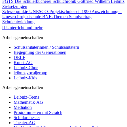
FGTS
Die Schülerbücherei
Schulchronik
Gottfried Wilhelm Leibniz
Zielsetzungen
Schwerpunkte
UNESCO-Projektschule seit 1990
Auszeichnungen
Unesco Projektschule
BNE-Themen
Schulvertrag
Schulentwicklung
Unterricht und mehr
Arbeitsgemeinschaften
Schulsanitäterinnen / Schulsanitätern
Begegnung der Generationen
DELF
Kunst-AG
Leibniz-Chor
leibniz|vocal|group
Leibniz-Kids
Arbeitsgemeinschaften
Leibniz-Teens
Mathematik-AG
Mediation
Programmieren mit Scratch
Schulorchester
Theater-AG