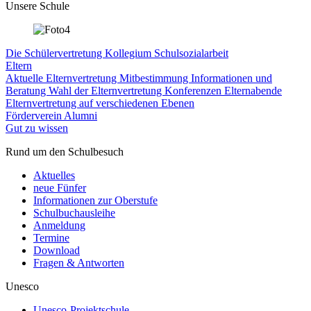
Unsere Schule
Die Schülervertretung
Kollegium
Schulsozialarbeit
Eltern
Aktuelle Elternvertretung
Mitbestimmung
Informationen und
Beratung
Wahl der Elternvertretung
Konferenzen
Elternabende
Elternvertretung auf verschiedenen Ebenen
Förderverein
Alumni
Gut zu wissen
Rund um den Schulbesuch
Aktuelles
neue Fünfer
Informationen zur Oberstufe
Schulbuchausleihe
Anmeldung
Termine
Download
Fragen & Antworten
Unesco
Unesco-Projektschule