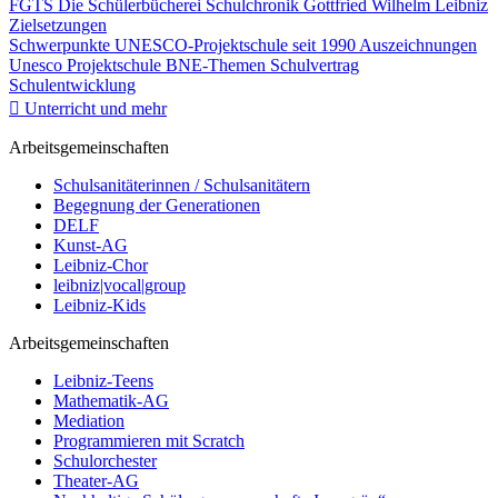
FGTS
Die Schülerbücherei
Schulchronik
Gottfried Wilhelm Leibniz
Zielsetzungen
Schwerpunkte
UNESCO-Projektschule seit 1990
Auszeichnungen
Unesco Projektschule
BNE-Themen
Schulvertrag
Schulentwicklung
Unterricht und mehr
Arbeitsgemeinschaften
Schulsanitäterinnen / Schulsanitätern
Begegnung der Generationen
DELF
Kunst-AG
Leibniz-Chor
leibniz|vocal|group
Leibniz-Kids
Arbeitsgemeinschaften
Leibniz-Teens
Mathematik-AG
Mediation
Programmieren mit Scratch
Schulorchester
Theater-AG