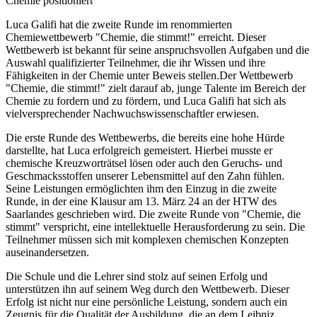
Chemie positioniert
Luca Galifi hat die zweite Runde im renommierten
Chemiewettbewerb "Chemie, die stimmt!" erreicht. Dieser
Wettbewerb ist bekannt für seine anspruchsvollen Aufgaben und die
Auswahl qualifizierter Teilnehmer, die ihr Wissen und ihre
Fähigkeiten in der Chemie unter Beweis stellen.Der Wettbewerb
"Chemie, die stimmt!" zielt darauf ab, junge Talente im Bereich der
Chemie zu fordern und zu fördern, und Luca Galifi hat sich als
vielversprechender Nachwuchswissenschaftler erwiesen.
Die erste Runde des Wettbewerbs, die bereits eine hohe Hürde
darstellte, hat Luca erfolgreich gemeistert. Hierbei musste er
chemische Kreuzworträtsel lösen oder auch den Geruchs- und
Geschmacksstoffen unserer Lebensmittel auf den Zahn fühlen.
Seine Leistungen ermöglichten ihm den Einzug in die zweite
Runde, in der eine Klausur am 13. März 24 an der HTW des
Saarlandes geschrieben wird. Die zweite Runde von "Chemie, die
stimmt" verspricht, eine intellektuelle Herausforderung zu sein. Die
Teilnehmer müssen sich mit komplexen chemischen Konzepten
auseinandersetzen.
Die Schule und die Lehrer sind stolz auf seinen Erfolg und
unterstützen ihn auf seinem Weg durch den Wettbewerb. Dieser
Erfolg ist nicht nur eine persönliche Leistung, sondern auch ein
Zeugnis für die Qualität der Ausbildung, die an dem Leibniz