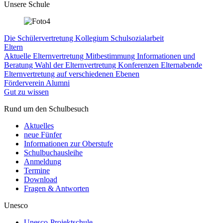
Unsere Schule
Die Schülervertretung
Kollegium
Schulsozialarbeit
Eltern
Aktuelle Elternvertretung
Mitbestimmung
Informationen und
Beratung
Wahl der Elternvertretung
Konferenzen
Elternabende
Elternvertretung auf verschiedenen Ebenen
Förderverein
Alumni
Gut zu wissen
Rund um den Schulbesuch
Aktuelles
neue Fünfer
Informationen zur Oberstufe
Schulbuchausleihe
Anmeldung
Termine
Download
Fragen & Antworten
Unesco
Unesco-Projektschule