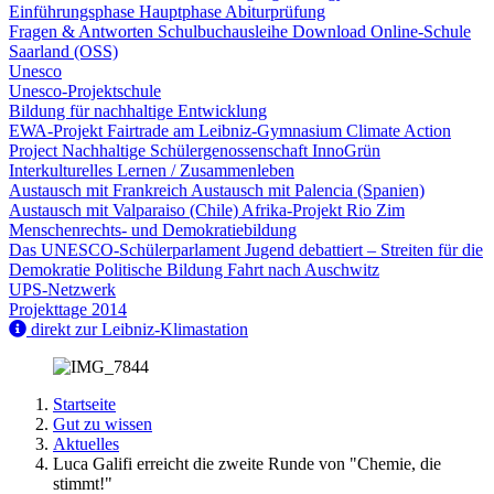
Einführungsphase
Hauptphase
Abiturprüfung
Fragen & Antworten
Schulbuchausleihe
Download
Online-Schule
Saarland (OSS)
Unesco
Unesco-Projektschule
Bildung für nachhaltige Entwicklung
EWA-Projekt
Fairtrade am Leibniz-Gymnasium
Climate Action
Project
Nachhaltige Schülergenossenschaft InnoGrün
Interkulturelles Lernen / Zusammenleben
Austausch mit Frankreich
Austausch mit Palencia (Spanien)
Austausch mit Valparaiso (Chile)
Afrika-Projekt Rio Zim
Menschenrechts- und Demokratiebildung
Das UNESCO-Schülerparlament
Jugend debattiert – Streiten für die
Demokratie
Politische Bildung
Fahrt nach Auschwitz
UPS-Netzwerk
Projekttage 2014
direkt zur Leibniz-Klimastation
Startseite
Gut zu wissen
Aktuelles
Luca Galifi erreicht die zweite Runde von "Chemie, die
stimmt!"