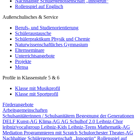
Nachhaltige Schülergenossenschaft „Innogrün“
Rollenspiel auf Englisch
Außerschulisches & Service
Berufs- und Studienorientierung
Schüleraustausche
Schülerpraktikum Physik und Chemie
Naturwissenschaftliches Gymnasium
Elternseminare
Unterrichtsangebote
Projekte
Mensa
Profile in Klassenstufe 5 & 6
Klasse mit Musikprofil
Klasse mit Sportprofil
Förderangebote
Arbeitsgemeinschaften
Schulsanitäterinnen / Schulsanitätern
Begegnung der Generationen
DELF
Kunst-AG
Klima-AG
AG Schulhof 2.0
Leibniz-Chor
leibniz|vocal|group
Leibniz-Kids
Leibniz-Teens
Mathematik-AG
Mediation
Programmieren mit Scratch
Schulorchester
Theater-AG
Nachhaltige Schülergenossenschaft „Innogrün“
Rollenspiel auf