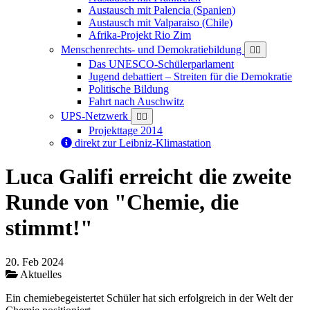
Austausch mit Palencia (Spanien)
Austausch mit Valparaiso (Chile)
Afrika-Projekt Rio Zim
Menschenrechts- und Demokratiebildung
Das UNESCO-Schülerparlament
Jugend debattiert – Streiten für die Demokratie
Politische Bildung
Fahrt nach Auschwitz
UPS-Netzwerk
Projekttage 2014
direkt zur Leibniz-Klimastation
Luca Galifi erreicht die zweite
Runde von "Chemie, die
stimmt!"
Beginn:
20. Feb
2024
Aktuelles
Ein chemiebegeistertet Schüler hat sich erfolgreich in der Welt der