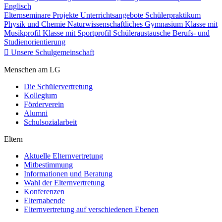
Englisch
Elternseminare
Projekte
Unterrichtsangebote
Schülerpraktikum
Physik und Chemie
Naturwissenschaftliches Gymnasium
Klasse mit
Musikprofil
Klasse mit Sportprofil
Schüleraustausche
Berufs- und
Studienorientierung
Unsere Schulgemeinschaft
Menschen am LG
Die Schülervertretung
Kollegium
Förderverein
Alumni
Schulsozialarbeit
Eltern
Aktuelle Elternvertretung
Mitbestimmung
Informationen und Beratung
Wahl der Elternvertretung
Konferenzen
Elternabende
Elternvertretung auf verschiedenen Ebenen