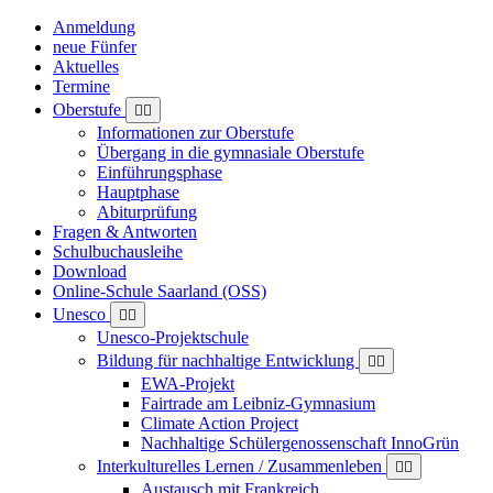
Anmeldung
neue Fünfer
Aktuelles
Termine
Oberstufe
Informationen zur Oberstufe
Übergang in die gymnasiale Oberstufe
Einführungsphase
Hauptphase
Abiturprüfung
Fragen & Antworten
Schulbuchausleihe
Download
Online-Schule Saarland (OSS)
Unesco
Unesco-Projektschule
Bildung für nachhaltige Entwicklung
EWA-Projekt
Fairtrade am Leibniz-Gymnasium
Climate Action Project
Nachhaltige Schülergenossenschaft InnoGrün
Interkulturelles Lernen / Zusammenleben
Austausch mit Frankreich