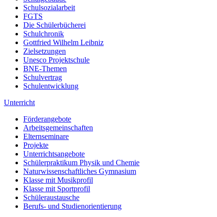
Schulsozialarbeit
FGTS
Die Schülerbücherei
Schulchronik
Gottfried Wilhelm Leibniz
Zielsetzungen
Unesco Projektschule
BNE-Themen
Schulvertrag
Schulentwicklung
Unterricht
Förderangebote
Arbeitsgemeinschaften
Elternseminare
Projekte
Unterrichtsangebote
Schülerpraktikum Physik und Chemie
Naturwissenschaftliches Gymnasium
Klasse mit Musikprofil
Klasse mit Sportprofil
Schüleraustausche
Berufs- und Studienorientierung