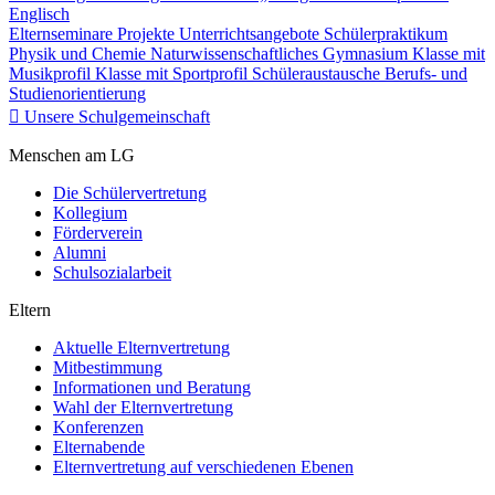
Englisch
Elternseminare
Projekte
Unterrichtsangebote
Schülerpraktikum
Physik und Chemie
Naturwissenschaftliches Gymnasium
Klasse mit
Musikprofil
Klasse mit Sportprofil
Schüleraustausche
Berufs- und
Studienorientierung
Unsere Schulgemeinschaft
Menschen am LG
Die Schülervertretung
Kollegium
Förderverein
Alumni
Schulsozialarbeit
Eltern
Aktuelle Elternvertretung
Mitbestimmung
Informationen und Beratung
Wahl der Elternvertretung
Konferenzen
Elternabende
Elternvertretung auf verschiedenen Ebenen