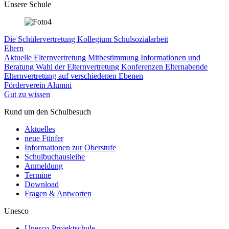
Unsere Schule
Die Schülervertretung
Kollegium
Schulsozialarbeit
Eltern
Aktuelle Elternvertretung
Mitbestimmung
Informationen und
Beratung
Wahl der Elternvertretung
Konferenzen
Elternabende
Elternvertretung auf verschiedenen Ebenen
Förderverein
Alumni
Gut zu wissen
Rund um den Schulbesuch
Aktuelles
neue Fünfer
Informationen zur Oberstufe
Schulbuchausleihe
Anmeldung
Termine
Download
Fragen & Antworten
Unesco
Unesco-Projektschule