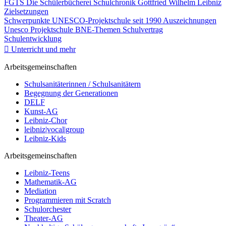
FGTS
Die Schülerbücherei
Schulchronik
Gottfried Wilhelm Leibniz
Zielsetzungen
Schwerpunkte
UNESCO-Projektschule seit 1990
Auszeichnungen
Unesco Projektschule
BNE-Themen
Schulvertrag
Schulentwicklung
Unterricht und mehr
Arbeitsgemeinschaften
Schulsanitäterinnen / Schulsanitätern
Begegnung der Generationen
DELF
Kunst-AG
Leibniz-Chor
leibniz|vocal|group
Leibniz-Kids
Arbeitsgemeinschaften
Leibniz-Teens
Mathematik-AG
Mediation
Programmieren mit Scratch
Schulorchester
Theater-AG