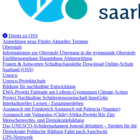
Direkt zu OSS
Anmeldung
neue Fünfer
Aktuelles
Termine
Oberstufe
Informationen zur Oberstufe
Übergang in die gymnasiale Oberstufe
Einführungsphase
Hauptphase
Abiturprüfung
Fragen & Antworten
Schulbuchausleihe
Download
Online-Schule
Saarland (OSS)
Unesco
Unesco-Projektschule
Bildung für nachhaltige Entwicklung
EWA-Projekt
Fairtrade am Leibniz-Gymnasium
Climate Action
Project
Nachhaltige Schülergenossenschaft InnoGrün
Interkulturelles Lernen / Zusammenleben
Austausch mit Frankreich
Austausch mit Palencia (Spanien)
Austausch mit Valparaiso (Chile)
Afrika-Projekt Rio Zim
Menschenrechts- und Demokratiebildung
Das UNESCO-Schülerparlament
Jugend debattiert – Streiten für die
Demokratie
Politische Bildung
Fahrt nach Auschwitz
UPS-Netzwerk