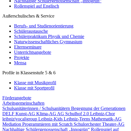
Nachhaltige Schülergenossenschaft „Innogrün“
Rollenspiel auf Englisch
Außerschulisches & Service
Berufs- und Studienorientierung
Schüleraustausche
Schülerpraktikum Physik und Chemie
Naturwissenschaftliches Gymnasium
Elternseminare
Unterrichtsangebote
Projekte
Mensa
Profile in Klassenstufe 5 & 6
Klasse mit Musikprofil
Klasse mit Sportprofil
Förderangebote
Arbeitsgemeinschaften
Schulsanitäterinnen / Schulsanitätern
Begegnung der Generationen
DELF
Kunst-AG
Klima-AG
AG Schulhof 2.0
Leibniz-Chor
leibniz|vocal|group
Leibniz-Kids
Leibniz-Teens
Mathematik-AG
Mediation
Programmieren mit Scratch
Schulorchester
Theater-AG
Nachhaltige Schülergenossenschaft „Innogrün“
Rollenspiel auf